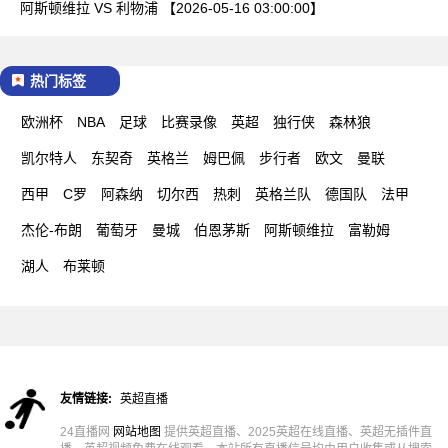
阿斯顿维拉 VS 利物浦 【2026-05-16 03:00:00】
热门标签
欧洲杯
NBA
足球
比赛录像
英超
独行侠
森林狼
凯尔特人
东契奇
英格兰
姆巴佩
步行者
欧文
曼联
西甲
C罗
阿森纳
切尔西
热刺
英格兰队
德国队
法甲
杰伦-布朗
葡萄牙
曼城
伯恩茅斯
阿斯顿维拉
富勒姆
湖人
布莱顿
友情链接:
英超直播
24直播网
网站地图
提供英超直播、2025英超在线直播、英超无插件直