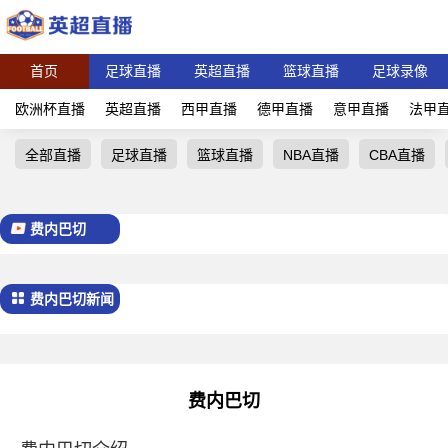
首页
足球直播
英超直播
篮球直播
足球录像
欧洲杯直播
英超直播
西甲直播
德甲直播
意甲直播
法甲
全部直播
足球直播
篮球直播
NBA直播
CBA直播
费内巴切
费内巴切新闻
费内巴切