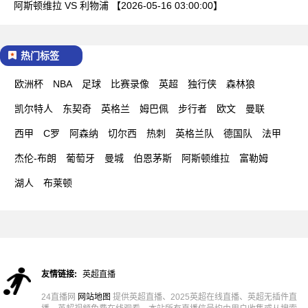
阿斯顿维拉 VS 利物浦 【2026-05-16 03:00:00】
热门标签
欧洲杯
NBA
足球
比赛录像
英超
独行侠
森林狼
凯尔特人
东契奇
英格兰
姆巴佩
步行者
欧文
曼联
西甲
C罗
阿森纳
切尔西
热刺
英格兰队
德国队
法甲
杰伦-布朗
葡萄牙
曼城
伯恩茅斯
阿斯顿维拉
富勒姆
湖人
布莱顿
友情链接:
英超直播
24直播网
网站地图
提供英超直播、2025英超在线直播、英超无插件直