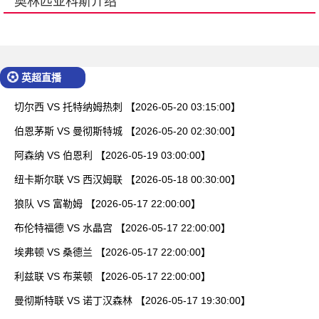
奥林匹亚科斯介绍
英超直播
切尔西 VS 托特纳姆热刺 【2026-05-20 03:15:00】
伯恩茅斯 VS 曼彻斯特城 【2026-05-20 02:30:00】
阿森纳 VS 伯恩利 【2026-05-19 03:00:00】
纽卡斯尔联 VS 西汉姆联 【2026-05-18 00:30:00】
狼队 VS 富勒姆 【2026-05-17 22:00:00】
布伦特福德 VS 水晶宫 【2026-05-17 22:00:00】
埃弗顿 VS 桑德兰 【2026-05-17 22:00:00】
利兹联 VS 布莱顿 【2026-05-17 22:00:00】
曼彻斯特联 VS 诺丁汉森林 【2026-05-17 19:30:00】