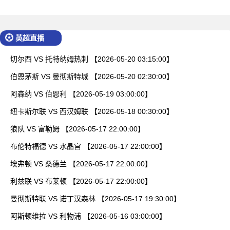
英超直播
切尔西 VS 托特纳姆热刺 【2026-05-20 03:15:00】
伯恩茅斯 VS 曼彻斯特城 【2026-05-20 02:30:00】
阿森纳 VS 伯恩利 【2026-05-19 03:00:00】
纽卡斯尔联 VS 西汉姆联 【2026-05-18 00:30:00】
狼队 VS 富勒姆 【2026-05-17 22:00:00】
布伦特福德 VS 水晶宫 【2026-05-17 22:00:00】
埃弗顿 VS 桑德兰 【2026-05-17 22:00:00】
利兹联 VS 布莱顿 【2026-05-17 22:00:00】
曼彻斯特联 VS 诺丁汉森林 【2026-05-17 19:30:00】
阿斯顿维拉 VS 利物浦 【2026-05-16 03:00:00】