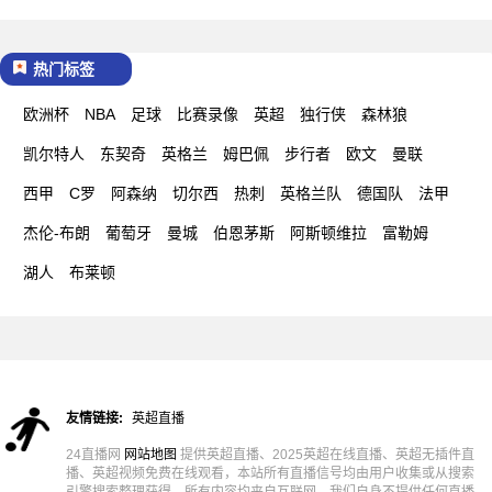
热门标签
欧洲杯
NBA
足球
比赛录像
英超
独行侠
森林狼
凯尔特人
东契奇
英格兰
姆巴佩
步行者
欧文
曼联
西甲
C罗
阿森纳
切尔西
热刺
英格兰队
德国队
法甲
杰伦-布朗
葡萄牙
曼城
伯恩茅斯
阿斯顿维拉
富勒姆
湖人
布莱顿
友情链接:
英超直播
24直播网
网站地图
提供英超直播、2025英超在线直播、英超无插件直
播、英超视频免费在线观看，本站所有直播信号均由用户收集或从搜索
引擎搜索整理获得，所有内容均来自互联网，我们自身不提供任何直播