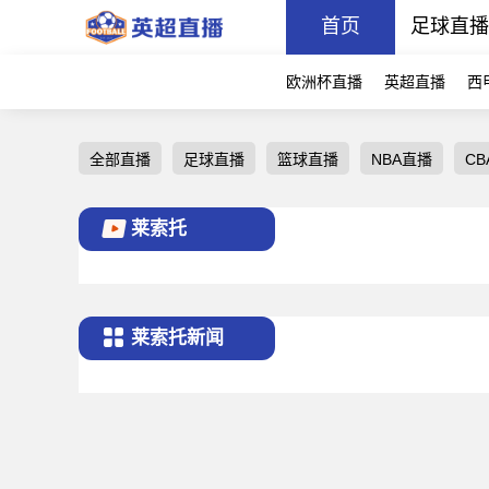
首页
足球直
欧洲杯直播
英超直播
西
全部直播
足球直播
篮球直播
NBA直播
C
莱索托
莱索托新闻