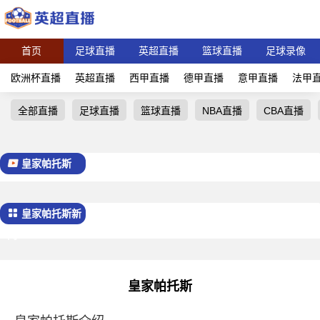
首页
足球直播
英超直播
篮球直播
足球录像
欧洲杯直播
英超直播
西甲直播
德甲直播
意甲直播
法甲
全部直播
足球直播
篮球直播
NBA直播
CBA直播
皇家帕托斯
皇家帕托斯新
闻
皇家帕托斯