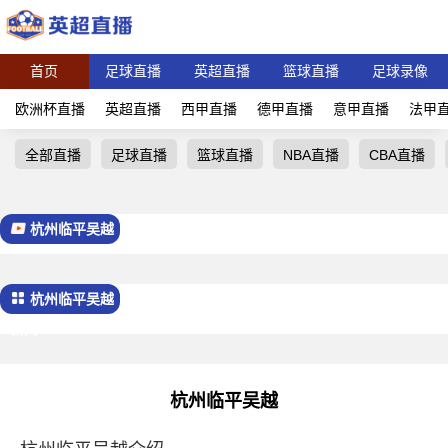
首页
足球直播
英超直播
篮球直播
足球录像
欧洲杯直播
英超直播
西甲直播
德甲直播
意甲直播
法甲
全部直播
足球直播
篮球直播
NBA直播
CBA直播
杭州临平吴越
杭州临平吴越
新闻
杭州临平吴越