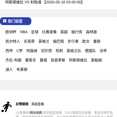
阿斯顿维拉 VS 利物浦 【2026-05-16 03:00:00】
热门标签
欧洲杯
NBA
足球
比赛录像
英超
独行侠
森林狼
凯尔特人
东契奇
英格兰
姆巴佩
步行者
欧文
曼联
西甲
C罗
阿森纳
切尔西
热刺
英格兰队
德国队
法甲
杰伦-布朗
葡萄牙
曼城
伯恩茅斯
阿斯顿维拉
富勒姆
湖人
布莱顿
友情链接:
英超直播
24直播网
网站地图
提供英超直播、2025英超在线直播、英超无插件直