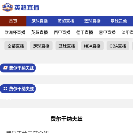
首页
足球直播
英超直播
篮球直播
足球录像
欧洲杯直播
英超直播
西甲直播
德甲直播
意甲直播
法甲
全部直播
足球直播
篮球直播
NBA直播
CBA直播
费尔干纳夫兹
费尔干纳夫兹
新闻
费尔干纳夫兹