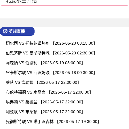
北爱尔兰介绍
英超直播
切尔西 VS 托特纳姆热刺 【2026-05-20 03:15:00】
伯恩茅斯 VS 曼彻斯特城 【2026-05-20 02:30:00】
阿森纳 VS 伯恩利 【2026-05-19 03:00:00】
纽卡斯尔联 VS 西汉姆联 【2026-05-18 00:30:00】
狼队 VS 富勒姆 【2026-05-17 22:00:00】
布伦特福德 VS 水晶宫 【2026-05-17 22:00:00】
埃弗顿 VS 桑德兰 【2026-05-17 22:00:00】
利兹联 VS 布莱顿 【2026-05-17 22:00:00】
曼彻斯特联 VS 诺丁汉森林 【2026-05-17 19:30:00】