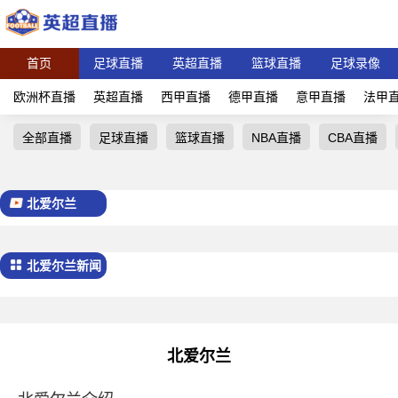
首页
足球直播
英超直播
篮球直播
足球录像
欧洲杯直播
英超直播
西甲直播
德甲直播
意甲直播
法甲
全部直播
足球直播
篮球直播
NBA直播
CBA直播
北爱尔兰
北爱尔兰新闻
北爱尔兰