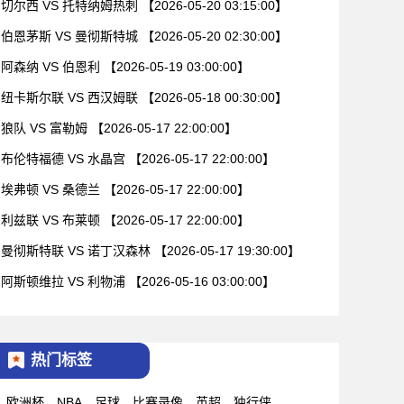
切尔西 VS 托特纳姆热刺 【2026-05-20 03:15:00】
伯恩茅斯 VS 曼彻斯特城 【2026-05-20 02:30:00】
阿森纳 VS 伯恩利 【2026-05-19 03:00:00】
纽卡斯尔联 VS 西汉姆联 【2026-05-18 00:30:00】
狼队 VS 富勒姆 【2026-05-17 22:00:00】
布伦特福德 VS 水晶宫 【2026-05-17 22:00:00】
埃弗顿 VS 桑德兰 【2026-05-17 22:00:00】
利兹联 VS 布莱顿 【2026-05-17 22:00:00】
曼彻斯特联 VS 诺丁汉森林 【2026-05-17 19:30:00】
阿斯顿维拉 VS 利物浦 【2026-05-16 03:00:00】
热门标签
欧洲杯
NBA
足球
比赛录像
英超
独行侠