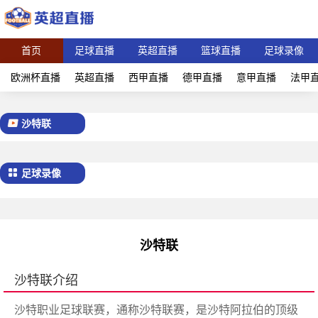
首页
足球直播
英超直播
篮球直播
足球录像
欧洲杯直播
英超直播
西甲直播
德甲直播
意甲直播
法甲
沙特联
足球录像
沙特联
沙特联介绍
沙特职业足球联赛，通称沙特联赛，是沙特阿拉伯的顶级