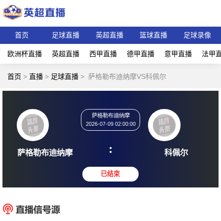
首页
足球直播
英超直播
篮球直播
足球录像
欧洲杯直播
英超直播
西甲直播
德甲直播
意甲直播
法甲
首页
>
直播
>
足球直播
>
萨格勒布迪纳摩VS科佩尔
萨格勒布迪纳摩
2026-07-09 02:00:00
:
萨格勒布迪纳摩
科佩
已结束