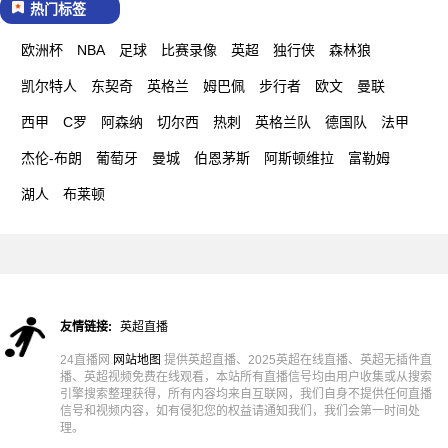
热门标签
欧洲杯
NBA
足球
比赛录像
英超
独行侠
森林狼
凯尔特人
东契奇
英格兰
姆巴佩
步行者
欧文
曼联
西甲
C罗
阿森纳
切尔西
热刺
英格兰队
德国队
法甲
杰伦-布朗
葡萄牙
曼城
伯恩茅斯
阿斯顿维拉
富勒姆
湖人
布莱顿
友情链接:
英超直播
24直播网
网站地图
提供英超直播、2025英超在线直播、英超无插件直
播、英超视频免费在线观看，本站所有直播信号均由用户收集或从搜索
引擎搜索整理获得，所有内容均来自互联网，我们自身不提供任何直播
信号和视频内容，如有侵犯您的权益请通知我们，我们会第一时间处
理。