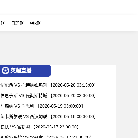
职联
日职联
韩k联
英超直播
切尔西 VS 托特纳姆热刺 【2026-05-20 03:15:00】
伯恩茅斯 VS 曼彻斯特城 【2026-05-20 02:30:00】
阿森纳 VS 伯恩利 【2026-05-19 03:00:00】
纽卡斯尔联 VS 西汉姆联 【2026-05-18 00:30:00】
狼队 VS 富勒姆 【2026-05-17 22:00:00】
布伦特福德 VS 水晶宫 【2026-05-17 22:00:00】