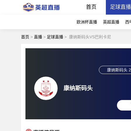
首页
足球直
欧洲杯直播
英超直播
西
首页
>
直播
>
足球直播
>
康纳斯码头VS巴利卡尼
康纳斯码头
2
康纳斯码头