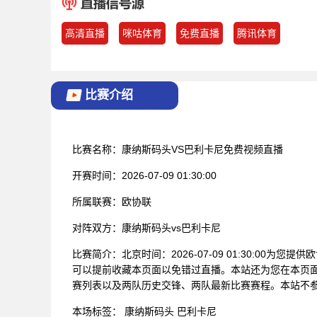
高清直播
咪咕体育
免费直播
腾讯体育
比赛介绍
比赛名称：
康纳斯码头VS巴利卡尼免费视频直播
开赛时间：
2026-07-09 01:30:00
所属联赛：
欧协联
对阵双方：
康纳斯码头vs巴利卡尼
比赛简介：
北京时间：2026-07-09 01:30:00
可以提前收藏本页面以免错过直播。本站还为您在本页面
赛列表以及两队历史交锋、两队最新比赛赛程。本站不
本场标签：
康纳斯码头
巴利卡尼