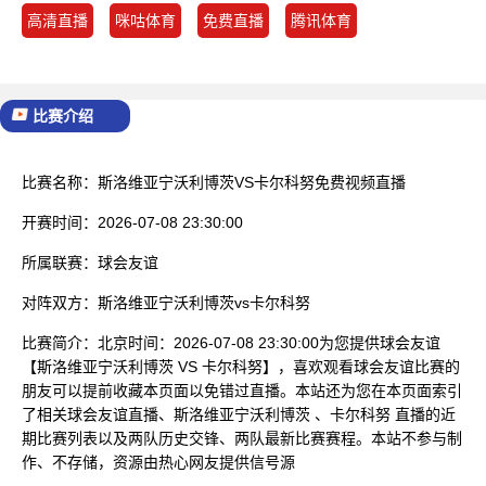
高清直播
咪咕体育
免费直播
腾讯体育
比赛介绍
比赛名称：
斯洛维亚宁沃利博茨VS卡尔科努免费视频直播
开赛时间：
2026-07-08 23:30:00
所属联赛：
球会友谊
对阵双方：
斯洛维亚宁沃利博茨vs卡尔科努
比赛简介：
北京时间：2026-07-08 23:30:00为您提供球会友谊
【斯洛维亚宁沃利博茨 VS 卡尔科努】，喜欢观看球会友谊比赛的
朋友可以提前收藏本页面以免错过直播。本站还为您在本页面索引
了相关球会友谊直播、斯洛维亚宁沃利博茨 、卡尔科努 直播的近
期比赛列表以及两队历史交锋、两队最新比赛赛程。本站不参与制
作、不存储，资源由热心网友提供信号源