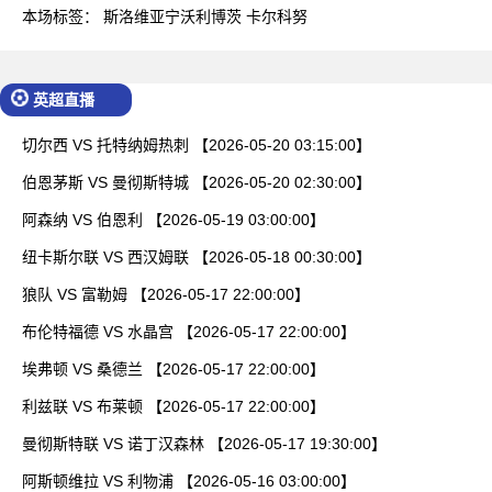
本场标签：
斯洛维亚宁沃利博茨
卡尔科努
英超直播
切尔西 VS 托特纳姆热刺 【2026-05-20 03:15:00】
伯恩茅斯 VS 曼彻斯特城 【2026-05-20 02:30:00】
阿森纳 VS 伯恩利 【2026-05-19 03:00:00】
纽卡斯尔联 VS 西汉姆联 【2026-05-18 00:30:00】
狼队 VS 富勒姆 【2026-05-17 22:00:00】
布伦特福德 VS 水晶宫 【2026-05-17 22:00:00】
埃弗顿 VS 桑德兰 【2026-05-17 22:00:00】
利兹联 VS 布莱顿 【2026-05-17 22:00:00】
曼彻斯特联 VS 诺丁汉森林 【2026-05-17 19:30:00】
阿斯顿维拉 VS 利物浦 【2026-05-16 03:00:00】