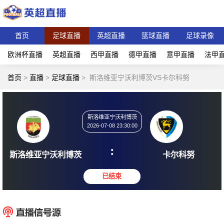
首页
足球直播
英超直播
篮球直播
足球录像
欧洲杯直播
英超直播
西甲直播
德甲直播
意甲直播
法甲
首页
>
直播
>
足球直播
>
斯洛维亚宁沃利博茨VS卡尔科努
斯洛维亚宁沃利博茨
2026-07-08 23:30:00
:
斯洛维亚宁沃利博茨
卡尔
已结束