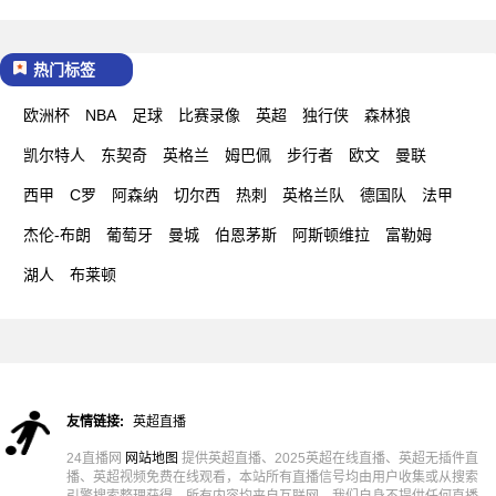
热门标签
欧洲杯
NBA
足球
比赛录像
英超
独行侠
森林狼
凯尔特人
东契奇
英格兰
姆巴佩
步行者
欧文
曼联
西甲
C罗
阿森纳
切尔西
热刺
英格兰队
德国队
法甲
杰伦-布朗
葡萄牙
曼城
伯恩茅斯
阿斯顿维拉
富勒姆
湖人
布莱顿
友情链接:
英超直播
24直播网
网站地图
提供英超直播、2025英超在线直播、英超无插件直
播、英超视频免费在线观看，本站所有直播信号均由用户收集或从搜索
引擎搜索整理获得，所有内容均来自互联网，我们自身不提供任何直播