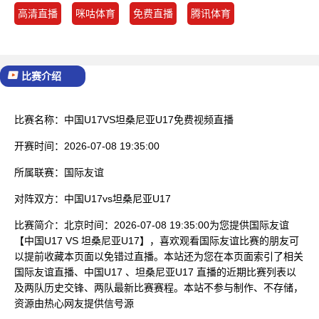
高清直播
咪咕体育
免费直播
腾讯体育
比赛介绍
比赛名称：
中国U17VS坦桑尼亚U17免费视频直播
开赛时间：
2026-07-08 19:35:00
所属联赛：
国际友谊
对阵双方：
中国U17vs坦桑尼亚U17
比赛简介：
北京时间：2026-07-08 19:35:00为您提供国际友谊
【中国U17 VS 坦桑尼亚U17】，喜欢观看国际友谊比赛的朋友可
以提前收藏本页面以免错过直播。本站还为您在本页面索引了相关
国际友谊直播、中国U17 、坦桑尼亚U17 直播的近期比赛列表以
及两队历史交锋、两队最新比赛赛程。本站不参与制作、不存储，
资源由热心网友提供信号源