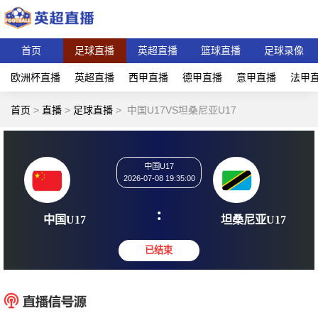
首页
足球直播
英超直播
篮球直播
足球录像
欧洲杯直播
英超直播
西甲直播
德甲直播
意甲直播
法甲
首页
>
直播
>
足球直播
>
中国U17VS坦桑尼亚U17
中国U17
2026-07-08 19:35:00
:
中国U17
坦桑尼亚
已结束