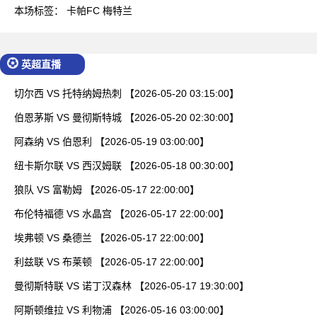
本场标签：
卡帕FC
梅特兰
英超直播
切尔西 VS 托特纳姆热刺 【2026-05-20 03:15:00】
伯恩茅斯 VS 曼彻斯特城 【2026-05-20 02:30:00】
阿森纳 VS 伯恩利 【2026-05-19 03:00:00】
纽卡斯尔联 VS 西汉姆联 【2026-05-18 00:30:00】
狼队 VS 富勒姆 【2026-05-17 22:00:00】
布伦特福德 VS 水晶宫 【2026-05-17 22:00:00】
埃弗顿 VS 桑德兰 【2026-05-17 22:00:00】
利兹联 VS 布莱顿 【2026-05-17 22:00:00】
曼彻斯特联 VS 诺丁汉森林 【2026-05-17 19:30:00】
阿斯顿维拉 VS 利物浦 【2026-05-16 03:00:00】