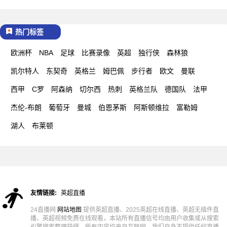
热门标签
欧洲杯
NBA
足球
比赛录像
英超
独行侠
森林狼
凯尔特人
东契奇
英格兰
姆巴佩
步行者
欧文
曼联
西甲
C罗
阿森纳
切尔西
热刺
英格兰队
德国队
法甲
杰伦-布朗
葡萄牙
曼城
伯恩茅斯
阿斯顿维拉
富勒姆
湖人
布莱顿
友情链接:
英超直播
24直播网
网站地图
提供英超直播、2025英超在线直播、英超无插件直
播、英超视频免费在线观看，本站所有直播信号均由用户收集或从搜索
引擎搜索整理获得，所有内容均来自互联网，我们自身不提供任何直播