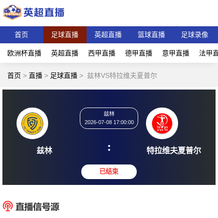
首页
足球直播
英超直播
篮球直播
足球录像
欧洲杯直播
英超直播
西甲直播
德甲直播
意甲直播
法甲
首页
>
直播
>
足球直播
>
兹林VS特拉维夫夏普尔
兹林
2026-07-08 17:00:00
:
兹林
特拉维夫
已结束