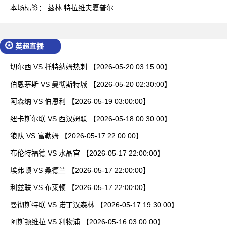
本场标签：
兹林
特拉维夫夏普尔
英超直播
切尔西 VS 托特纳姆热刺 【2026-05-20 03:15:00】
伯恩茅斯 VS 曼彻斯特城 【2026-05-20 02:30:00】
阿森纳 VS 伯恩利 【2026-05-19 03:00:00】
纽卡斯尔联 VS 西汉姆联 【2026-05-18 00:30:00】
狼队 VS 富勒姆 【2026-05-17 22:00:00】
布伦特福德 VS 水晶宫 【2026-05-17 22:00:00】
埃弗顿 VS 桑德兰 【2026-05-17 22:00:00】
利兹联 VS 布莱顿 【2026-05-17 22:00:00】
曼彻斯特联 VS 诺丁汉森林 【2026-05-17 19:30:00】
阿斯顿维拉 VS 利物浦 【2026-05-16 03:00:00】