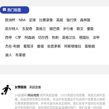
热门标签
欧洲杯
NBA
足球
比赛录像
英超
独行侠
森林狼
凯尔特人
东契奇
英格兰
姆巴佩
步行者
欧文
曼联
西甲
C罗
阿森纳
切尔西
热刺
英格兰队
德国队
法甲
杰伦-布朗
葡萄牙
曼城
伯恩茅斯
阿斯顿维拉
富勒姆
湖人
布莱顿
友情链接:
英超直播
24直播网
网站地图
提供英超直播、2025英超在线直播、英超无插件直
播、英超视频免费在线观看，本站所有直播信号均由用户收集或从搜索
引擎搜索整理获得，所有内容均来自互联网，我们自身不提供任何直播
信号和视频内容，如有侵犯您的权益请通知我们，我们会第一时间处