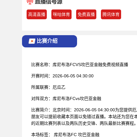
高清直播
咪咕体育
免费直播
腾讯体育
比赛介绍
比赛名称：
库尼布洛FCVS坎巴亚金融免费视频直播
开赛时间：
2026-06-05 04:30:00
所属联赛：
厄瓜乙
对阵双方：
库尼布洛FCvs坎巴亚金融
比赛简介：
北京时间：2026-06-05 04:30:00
朋友可以提前收藏本页面以免错过直播。本站还为您在本
的近期比赛列表以及两队历史交锋、两队最新比赛赛程
本场标签：
库尼布洛FC
坎巴亚金融