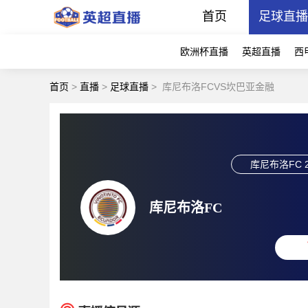
首页
足球直
欧洲杯直播
英超直播
西
首页
>
直播
>
足球直播
>
库尼布洛FCVS坎巴亚金融
库尼布洛FC
库尼布洛FC