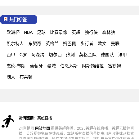
热门标签
欧洲杯
NBA
足球
比赛录像
英超
独行侠
森林狼
凯尔特人
东契奇
英格兰
姆巴佩
步行者
欧文
曼联
西甲
C罗
阿森纳
切尔西
热刺
英格兰队
德国队
法甲
杰伦-布朗
葡萄牙
曼城
伯恩茅斯
阿斯顿维拉
富勒姆
湖人
布莱顿
友情链接:
英超直播
24直播网
网站地图
提供英超直播、2025英超在线直播、英超无插件直
播、英超视频免费在线观看，本站所有直播信号均由用户收集或从搜索
引擎搜索整理获得，所有内容均来自互联网，我们自身不提供任何直播