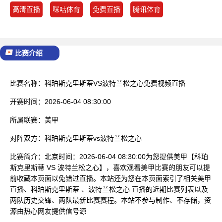
高清直播
咪咕体育
免费直播
腾讯体育
比赛介绍
比赛名称：
科珀斯克里斯蒂VS波特兰松之心免费视频直播
开赛时间：
2026-06-04 08:30:00
所属联赛：
美甲
对阵双方：
科珀斯克里斯蒂vs波特兰松之心
比赛简介：
北京时间：2026-06-04 08:30:00为您提供美甲【科珀
斯克里斯蒂 VS 波特兰松之心】，喜欢观看美甲比赛的朋友可以提
前收藏本页面以免错过直播。本站还为您在本页面索引了相关美甲
直播、科珀斯克里斯蒂 、波特兰松之心 直播的近期比赛列表以及
两队历史交锋、两队最新比赛赛程。本站不参与制作、不存储，资
源由热心网友提供信号源