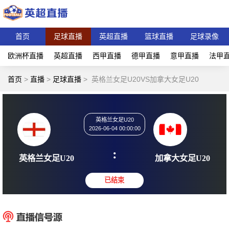
首页
足球直播
英超直播
篮球直播
足球录像
欧洲杯直播
英超直播
西甲直播
德甲直播
意甲直播
法甲
首页
>
直播
>
足球直播
>
英格兰女足U20VS加拿大女足U20
英格兰女足U20
2026-06-04 00:00:00
:
英格兰女足U20
加拿大女
已结束