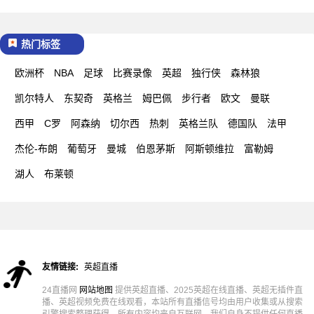
热门标签
欧洲杯
NBA
足球
比赛录像
英超
独行侠
森林狼
凯尔特人
东契奇
英格兰
姆巴佩
步行者
欧文
曼联
西甲
C罗
阿森纳
切尔西
热刺
英格兰队
德国队
法甲
杰伦-布朗
葡萄牙
曼城
伯恩茅斯
阿斯顿维拉
富勒姆
湖人
布莱顿
友情链接:
英超直播
24直播网
网站地图
提供英超直播、2025英超在线直播、英超无插件直
播、英超视频免费在线观看，本站所有直播信号均由用户收集或从搜索
引擎搜索整理获得，所有内容均来自互联网，我们自身不提供任何直播