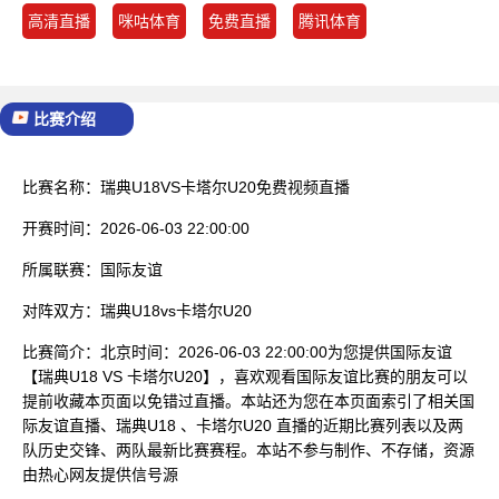
高清直播
咪咕体育
免费直播
腾讯体育
比赛介绍
比赛名称：
瑞典U18VS卡塔尔U20免费视频直播
开赛时间：
2026-06-03 22:00:00
所属联赛：
国际友谊
对阵双方：
瑞典U18vs卡塔尔U20
比赛简介：
北京时间：2026-06-03 22:00:00为您提供国际友谊
【瑞典U18 VS 卡塔尔U20】，喜欢观看国际友谊比赛的朋友可以
提前收藏本页面以免错过直播。本站还为您在本页面索引了相关国
际友谊直播、瑞典U18 、卡塔尔U20 直播的近期比赛列表以及两
队历史交锋、两队最新比赛赛程。本站不参与制作、不存储，资源
由热心网友提供信号源