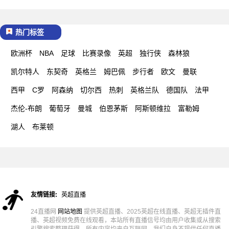
热门标签
欧洲杯
NBA
足球
比赛录像
英超
独行侠
森林狼
凯尔特人
东契奇
英格兰
姆巴佩
步行者
欧文
曼联
西甲
C罗
阿森纳
切尔西
热刺
英格兰队
德国队
法甲
杰伦-布朗
葡萄牙
曼城
伯恩茅斯
阿斯顿维拉
富勒姆
湖人
布莱顿
友情链接:
英超直播
24直播网
网站地图
提供英超直播、2025英超在线直播、英超无插件直
播、英超视频免费在线观看，本站所有直播信号均由用户收集或从搜索
引擎搜索整理获得，所有内容均来自互联网，我们自身不提供任何直播