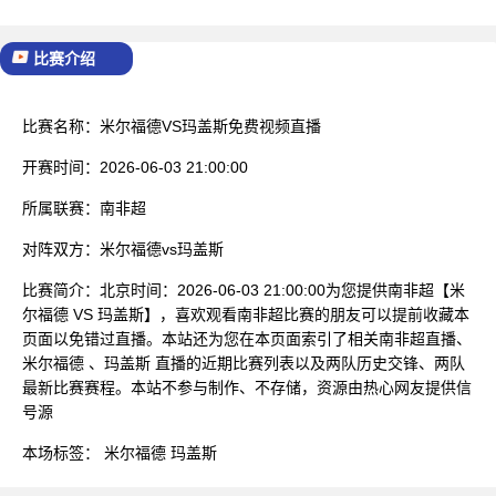
比赛介绍
比赛名称：
米尔福德VS玛盖斯免费视频直播
开赛时间：
2026-06-03 21:00:00
所属联赛：
南非超
对阵双方：
米尔福德vs玛盖斯
比赛简介：
北京时间：2026-06-03 21:00:00为您提供南非超【米
尔福德 VS 玛盖斯】，喜欢观看南非超比赛的朋友可以提前收藏本
页面以免错过直播。本站还为您在本页面索引了相关南非超直播、
米尔福德 、玛盖斯 直播的近期比赛列表以及两队历史交锋、两队
最新比赛赛程。本站不参与制作、不存储，资源由热心网友提供信
号源
本场标签：
米尔福德
玛盖斯