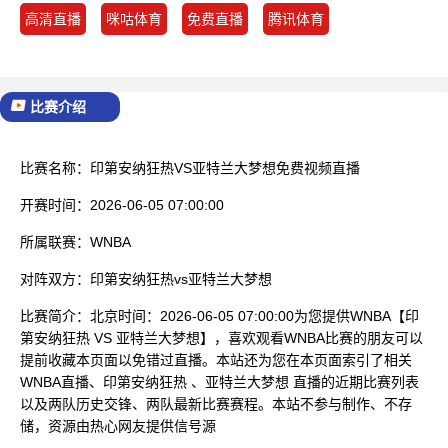
高清直播
咪咕体育
免费直播
腾讯体育
比赛介绍
比赛名称：
印第安纳狂热VS亚特兰大梦想免费视频直播
开赛时间：
2026-06-05 07:00:00
所属联赛：
WNBA
对阵双方：
印第安纳狂热vs亚特兰大梦想
比赛简介：
北京时间：2026-06-05 07:00:00为您提供WNBA【印
第安纳狂热 VS 亚特兰大梦想】，喜欢观看WNBA比赛的朋友可以
提前收藏本页面以免错过直播。本站还为您在本页面索引了相关
WNBA直播、印第安纳狂热 、亚特兰大梦想 直播的近期比赛列表
以及两队历史交锋、两队最新比赛赛程。本站不参与制作、不存
储，资源由热心网友提供信号源