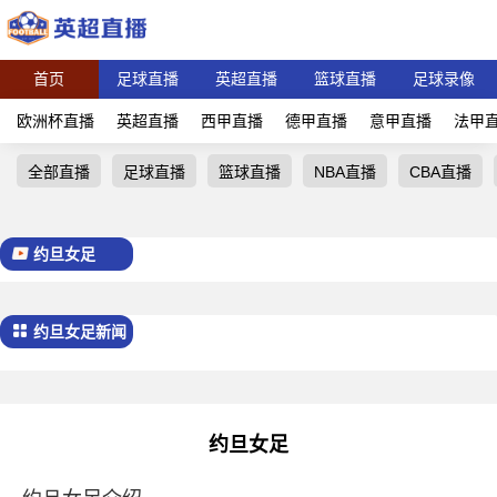
首页
足球直播
英超直播
篮球直播
足球录像
欧洲杯直播
英超直播
西甲直播
德甲直播
意甲直播
法甲
全部直播
足球直播
篮球直播
NBA直播
CBA直播
约旦女足
约旦女足新闻
约旦女足