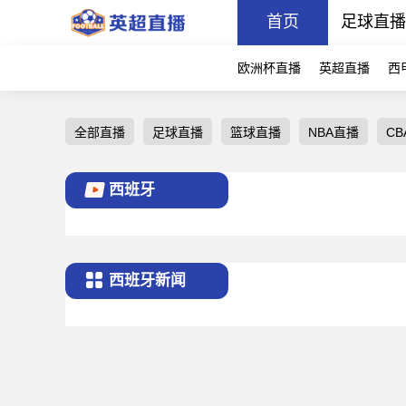
首页
足球直
欧洲杯直播
英超直播
西
全部直播
足球直播
篮球直播
NBA直播
C
西班牙
西班牙新闻