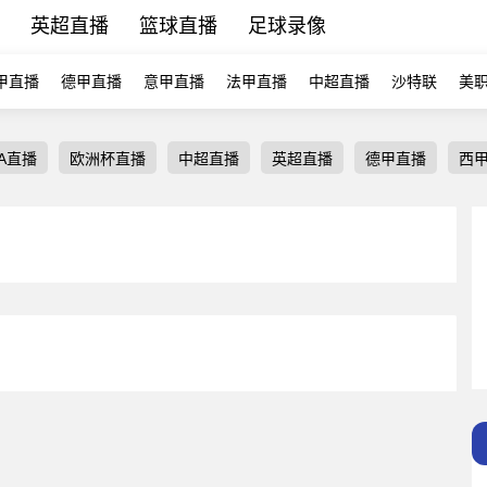
播
英超直播
篮球直播
足球录像
甲直播
德甲直播
意甲直播
法甲直播
中超直播
沙特联
美
BA直播
欧洲杯直播
中超直播
英超直播
德甲直播
西