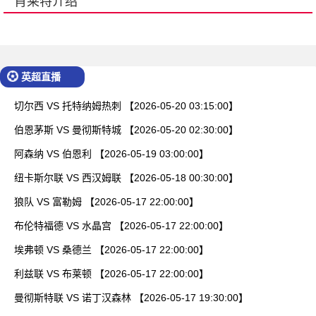
肖莱特介绍
英超直播
切尔西 VS 托特纳姆热刺 【2026-05-20 03:15:00】
伯恩茅斯 VS 曼彻斯特城 【2026-05-20 02:30:00】
阿森纳 VS 伯恩利 【2026-05-19 03:00:00】
纽卡斯尔联 VS 西汉姆联 【2026-05-18 00:30:00】
狼队 VS 富勒姆 【2026-05-17 22:00:00】
布伦特福德 VS 水晶宫 【2026-05-17 22:00:00】
埃弗顿 VS 桑德兰 【2026-05-17 22:00:00】
利兹联 VS 布莱顿 【2026-05-17 22:00:00】
曼彻斯特联 VS 诺丁汉森林 【2026-05-17 19:30:00】