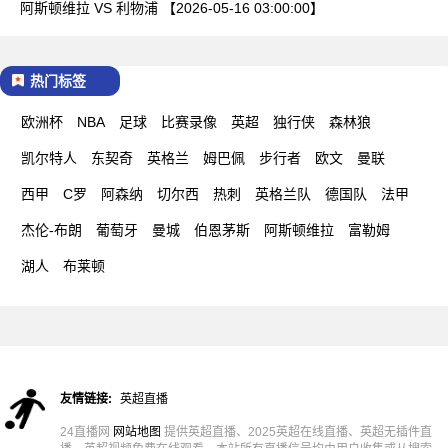
阿斯顿维拉 VS 利物浦 【2026-05-16 03:00:00】
热门标签
欧洲杯
NBA
足球
比赛录像
英超
独行侠
森林狼
凯尔特人
东契奇
英格兰
姆巴佩
步行者
欧文
曼联
西甲
C罗
阿森纳
切尔西
热刺
英格兰队
德国队
法甲
杰伦-布朗
葡萄牙
曼城
伯恩茅斯
阿斯顿维拉
富勒姆
湖人
布莱顿
友情链接:
英超直播
24直播网
网站地图
提供英超直播、2025英超在线直播、英超无插件直