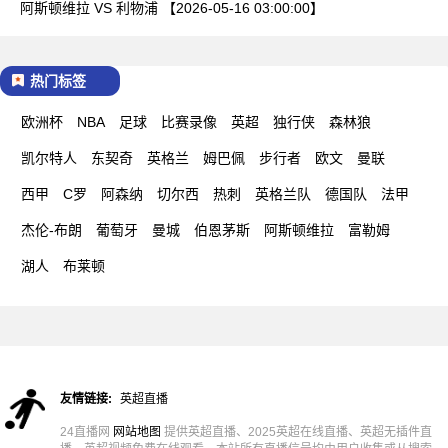
阿斯顿维拉 VS 利物浦 【2026-05-16 03:00:00】
热门标签
欧洲杯
NBA
足球
比赛录像
英超
独行侠
森林狼
凯尔特人
东契奇
英格兰
姆巴佩
步行者
欧文
曼联
西甲
C罗
阿森纳
切尔西
热刺
英格兰队
德国队
法甲
杰伦-布朗
葡萄牙
曼城
伯恩茅斯
阿斯顿维拉
富勒姆
湖人
布莱顿
友情链接:
英超直播
24直播网
网站地图
提供英超直播、2025英超在线直播、英超无插件直