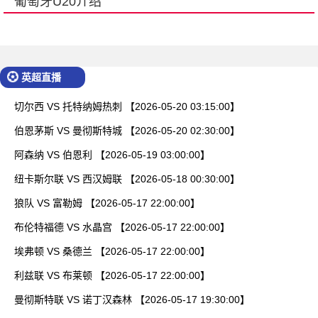
葡萄牙U20介绍
英超直播
切尔西 VS 托特纳姆热刺 【2026-05-20 03:15:00】
伯恩茅斯 VS 曼彻斯特城 【2026-05-20 02:30:00】
阿森纳 VS 伯恩利 【2026-05-19 03:00:00】
纽卡斯尔联 VS 西汉姆联 【2026-05-18 00:30:00】
狼队 VS 富勒姆 【2026-05-17 22:00:00】
布伦特福德 VS 水晶宫 【2026-05-17 22:00:00】
埃弗顿 VS 桑德兰 【2026-05-17 22:00:00】
利兹联 VS 布莱顿 【2026-05-17 22:00:00】
曼彻斯特联 VS 诺丁汉森林 【2026-05-17 19:30:00】