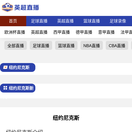
首页
足球直播
英超直播
篮球直播
足球录像
欧洲杯直播
英超直播
西甲直播
德甲直播
意甲直播
法甲
全部直播
足球直播
篮球直播
NBA直播
CBA直播
纽约尼克斯
纽约尼克斯新
闻
纽约尼克斯