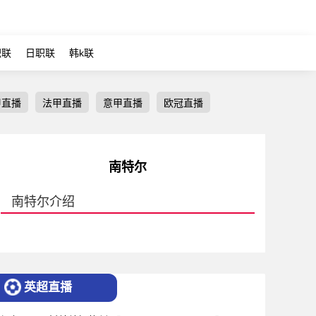
职联
日职联
韩k联
甲直播
法甲直播
意甲直播
欧冠直播
南特尔
南特尔介绍
英超直播