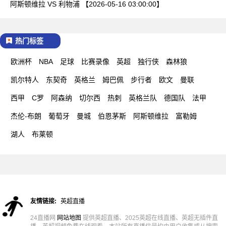
阿斯顿维拉 VS 利物浦 【2026-05-16 03:00:00】
热门标签
欧洲杯
NBA
足球
比赛录像
英超
独行侠
森林狼
凯尔特人
东契奇
英格兰
姆巴佩
步行者
欧文
曼联
西甲
C罗
阿森纳
切尔西
热刺
英格兰队
德国队
法甲
杰伦-布朗
葡萄牙
曼城
伯恩茅斯
阿斯顿维拉
富勒姆
湖人
布莱顿
友情链接:
英超直播
24直播网
网站地图
提供英超直播、2025英超在线直播、英超无插件直