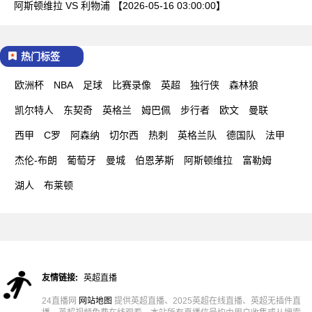
阿斯顿维拉 VS 利物浦 【2026-05-16 03:00:00】
热门标签
欧洲杯
NBA
足球
比赛录像
英超
独行侠
森林狼
凯尔特人
东契奇
英格兰
姆巴佩
步行者
欧文
曼联
西甲
C罗
阿森纳
切尔西
热刺
英格兰队
德国队
法甲
杰伦-布朗
葡萄牙
曼城
伯恩茅斯
阿斯顿维拉
富勒姆
湖人
布莱顿
友情链接:
英超直播
24直播网
网站地图
提供英超直播、2025英超在线直播、英超无插件直