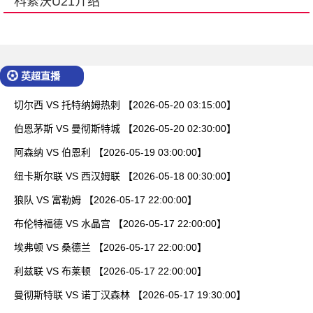
科索沃U21介绍
英超直播
切尔西 VS 托特纳姆热刺 【2026-05-20 03:15:00】
伯恩茅斯 VS 曼彻斯特城 【2026-05-20 02:30:00】
阿森纳 VS 伯恩利 【2026-05-19 03:00:00】
纽卡斯尔联 VS 西汉姆联 【2026-05-18 00:30:00】
狼队 VS 富勒姆 【2026-05-17 22:00:00】
布伦特福德 VS 水晶宫 【2026-05-17 22:00:00】
埃弗顿 VS 桑德兰 【2026-05-17 22:00:00】
利兹联 VS 布莱顿 【2026-05-17 22:00:00】
曼彻斯特联 VS 诺丁汉森林 【2026-05-17 19:30:00】