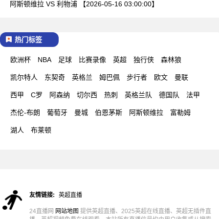
阿斯顿维拉 VS 利物浦 【2026-05-16 03:00:00】
热门标签
欧洲杯
NBA
足球
比赛录像
英超
独行侠
森林狼
凯尔特人
东契奇
英格兰
姆巴佩
步行者
欧文
曼联
西甲
C罗
阿森纳
切尔西
热刺
英格兰队
德国队
法甲
杰伦-布朗
葡萄牙
曼城
伯恩茅斯
阿斯顿维拉
富勒姆
湖人
布莱顿
友情链接:
英超直播
24直播网
网站地图
提供英超直播、2025英超在线直播、英超无插件直