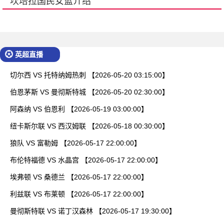
坎培拉国民女篮介绍
英超直播
切尔西 VS 托特纳姆热刺 【2026-05-20 03:15:00】
伯恩茅斯 VS 曼彻斯特城 【2026-05-20 02:30:00】
阿森纳 VS 伯恩利 【2026-05-19 03:00:00】
纽卡斯尔联 VS 西汉姆联 【2026-05-18 00:30:00】
狼队 VS 富勒姆 【2026-05-17 22:00:00】
布伦特福德 VS 水晶宫 【2026-05-17 22:00:00】
埃弗顿 VS 桑德兰 【2026-05-17 22:00:00】
利兹联 VS 布莱顿 【2026-05-17 22:00:00】
曼彻斯特联 VS 诺丁汉森林 【2026-05-17 19:30:00】