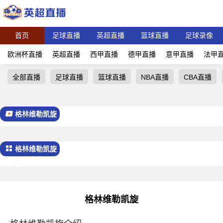
首页
足球直播
英超直播
篮球直播
足球录像
欧洲杯直播
英超直播
西甲直播
德甲直播
意甲直播
法甲
全部直播
足球直播
篮球直播
NBA直播
CBA直播
格林维勒凯旋
格林维勒凯旋
新闻
格林维勒凯旋