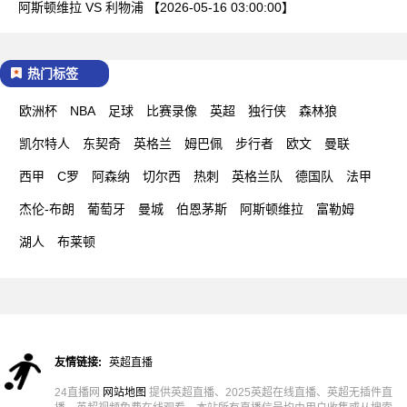
阿斯顿维拉 VS 利物浦 【2026-05-16 03:00:00】
热门标签
欧洲杯
NBA
足球
比赛录像
英超
独行侠
森林狼
凯尔特人
东契奇
英格兰
姆巴佩
步行者
欧文
曼联
西甲
C罗
阿森纳
切尔西
热刺
英格兰队
德国队
法甲
杰伦-布朗
葡萄牙
曼城
伯恩茅斯
阿斯顿维拉
富勒姆
湖人
布莱顿
友情链接:
英超直播
24直播网
网站地图
提供英超直播、2025英超在线直播、英超无插件直