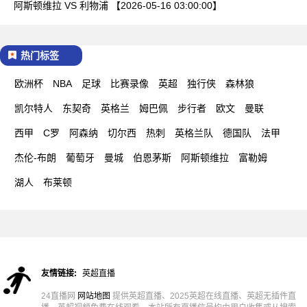
阿斯顿维拉 VS 利物浦 【2026-05-16 03:00:00】
热门标签
欧洲杯
NBA
足球
比赛录像
英超
独行侠
森林狼
凯尔特人
东契奇
英格兰
姆巴佩
步行者
欧文
曼联
西甲
C罗
阿森纳
切尔西
热刺
英格兰队
德国队
法甲
杰伦-布朗
葡萄牙
曼城
伯恩茅斯
阿斯顿维拉
富勒姆
湖人
布莱顿
友情链接:
英超直播
24直播网
网站地图
提供英超直播、2025英超在线直播、英超无插件直