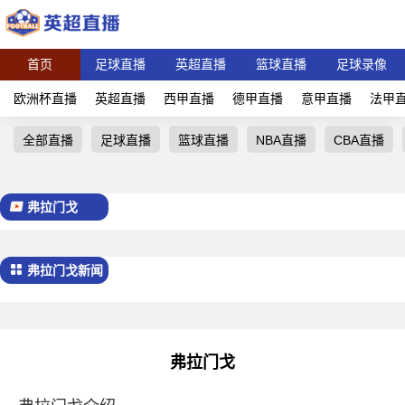
首页
足球直播
英超直播
篮球直播
足球录像
欧洲杯直播
英超直播
西甲直播
德甲直播
意甲直播
法甲
全部直播
足球直播
篮球直播
NBA直播
CBA直播
弗拉门戈
弗拉门戈新闻
弗拉门戈