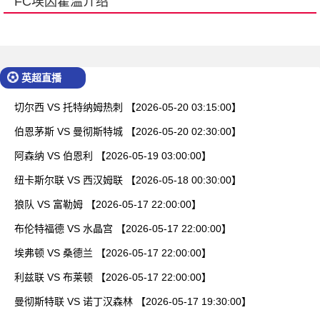
FC埃因霍温介绍
英超直播
切尔西 VS 托特纳姆热刺 【2026-05-20 03:15:00】
伯恩茅斯 VS 曼彻斯特城 【2026-05-20 02:30:00】
阿森纳 VS 伯恩利 【2026-05-19 03:00:00】
纽卡斯尔联 VS 西汉姆联 【2026-05-18 00:30:00】
狼队 VS 富勒姆 【2026-05-17 22:00:00】
布伦特福德 VS 水晶宫 【2026-05-17 22:00:00】
埃弗顿 VS 桑德兰 【2026-05-17 22:00:00】
利兹联 VS 布莱顿 【2026-05-17 22:00:00】
曼彻斯特联 VS 诺丁汉森林 【2026-05-17 19:30:00】