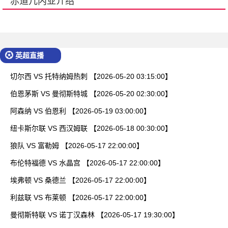
赤道几内亚介绍
英超直播
切尔西 VS 托特纳姆热刺 【2026-05-20 03:15:00】
伯恩茅斯 VS 曼彻斯特城 【2026-05-20 02:30:00】
阿森纳 VS 伯恩利 【2026-05-19 03:00:00】
纽卡斯尔联 VS 西汉姆联 【2026-05-18 00:30:00】
狼队 VS 富勒姆 【2026-05-17 22:00:00】
布伦特福德 VS 水晶宫 【2026-05-17 22:00:00】
埃弗顿 VS 桑德兰 【2026-05-17 22:00:00】
利兹联 VS 布莱顿 【2026-05-17 22:00:00】
曼彻斯特联 VS 诺丁汉森林 【2026-05-17 19:30:00】