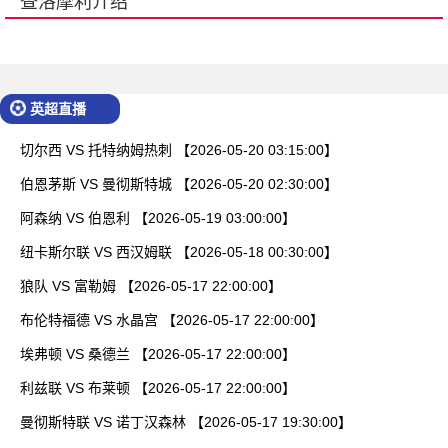
查洛摩利介绍
英超直播
切尔西 VS 托特纳姆热刺 【2026-05-20 03:15:00】
伯恩茅斯 VS 曼彻斯特城 【2026-05-20 02:30:00】
阿森纳 VS 伯恩利 【2026-05-19 03:00:00】
纽卡斯尔联 VS 西汉姆联 【2026-05-18 00:30:00】
狼队 VS 富勒姆 【2026-05-17 22:00:00】
布伦特福德 VS 水晶宫 【2026-05-17 22:00:00】
埃弗顿 VS 桑德兰 【2026-05-17 22:00:00】
利兹联 VS 布莱顿 【2026-05-17 22:00:00】
曼彻斯特联 VS 诺丁汉森林 【2026-05-17 19:30:00】