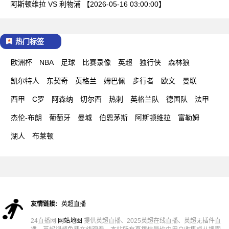
阿斯顿维拉 VS 利物浦 【2026-05-16 03:00:00】
热门标签
欧洲杯
NBA
足球
比赛录像
英超
独行侠
森林狼
凯尔特人
东契奇
英格兰
姆巴佩
步行者
欧文
曼联
西甲
C罗
阿森纳
切尔西
热刺
英格兰队
德国队
法甲
杰伦-布朗
葡萄牙
曼城
伯恩茅斯
阿斯顿维拉
富勒姆
湖人
布莱顿
友情链接:
英超直播
24直播网
网站地图
提供英超直播、2025英超在线直播、英超无插件直