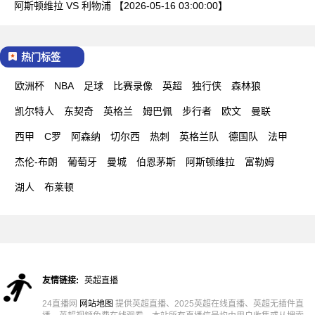
阿斯顿维拉 VS 利物浦 【2026-05-16 03:00:00】
热门标签
欧洲杯
NBA
足球
比赛录像
英超
独行侠
森林狼
凯尔特人
东契奇
英格兰
姆巴佩
步行者
欧文
曼联
西甲
C罗
阿森纳
切尔西
热刺
英格兰队
德国队
法甲
杰伦-布朗
葡萄牙
曼城
伯恩茅斯
阿斯顿维拉
富勒姆
湖人
布莱顿
友情链接:
英超直播
24直播网
网站地图
提供英超直播、2025英超在线直播、英超无插件直