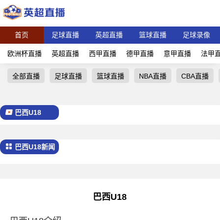
首页
足球直播
英超直播
篮球直播
足球录像
欧洲杯直播
英超直播
西甲直播
德甲直播
意甲直播
法甲
全部直播
足球直播
篮球直播
NBA直播
CBA直播
巴西U18
巴西U18新闻
巴西U18