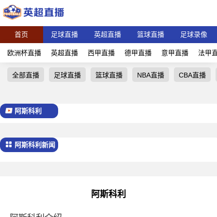
首页
足球直播
英超直播
篮球直播
足球录像
欧洲杯直播
英超直播
西甲直播
德甲直播
意甲直播
法甲
全部直播
足球直播
篮球直播
NBA直播
CBA直播
阿斯科利
阿斯科利新闻
阿斯科利