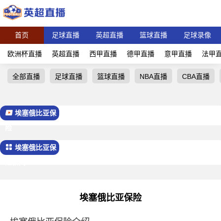
首页
足球直播
英超直播
篮球直播
足球录像
欧洲杯直播
英超直播
西甲直播
德甲直播
意甲直播
法甲
全部直播
足球直播
篮球直播
NBA直播
CBA直播
埃塞俄比亚保
险
埃塞俄比亚保
险新闻
埃塞俄比亚保险